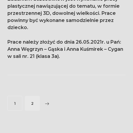
plastycznej nawiązującej do tematu, w formie
przestrzennej 3D, dowolnej wielkości. Prace
powinny być wykonane samodzielnie przez
dziecko.
Prace należy złożyć do dnia 26.05.2021r. u Pań:
Anna Węgrzyn – Gąska i Anna Kuśmirek – Cygan
w sali nr. 21 (klasa 3a).
Nawigacja
1
2
po
wpisach