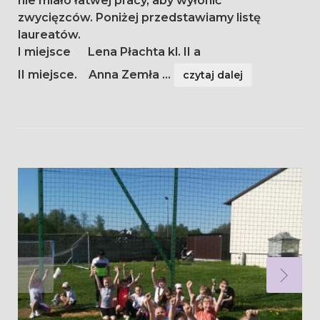
nie miało łatwej pracy, aby wyłonić
zwycięzców. Poniżej przedstawiamy listę
laureatów.
I miejsce Lena Płachta kl. II a
II miejsce. Anna Zemła
...
czytaj dalej