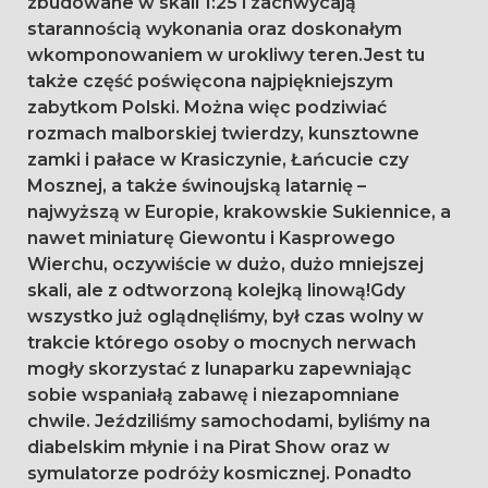
zbudowane w skali 1:25 i zachwycają
starannością wykonania oraz doskonałym
wkomponowaniem w urokliwy teren.Jest tu
także część poświęcona najpiękniejszym
zabytkom Polski. Można więc podziwiać
rozmach malborskiej twierdzy, kunsztowne
zamki i pałace w Krasiczynie, Łańcucie czy
Mosznej, a także świnoujską latarnię –
najwyższą w Europie, krakowskie Sukiennice, a
nawet miniaturę Giewontu i Kasprowego
Wierchu, oczywiście w dużo, dużo mniejszej
skali, ale z odtworzoną kolejką linową!Gdy
wszystko już oglądnęliśmy, był czas wolny w
trakcie którego osoby o mocnych nerwach
mogły skorzystać z lunaparku zapewniając
sobie wspaniałą zabawę i niezapomniane
chwile. Jeździliśmy samochodami, byliśmy na
diabelskim młynie i na Pirat Show oraz w
symulatorze podróży kosmicznej. Ponadto