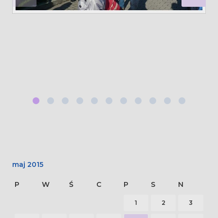
maj 2015
P
W
Ś
C
P
S
N
1
2
3