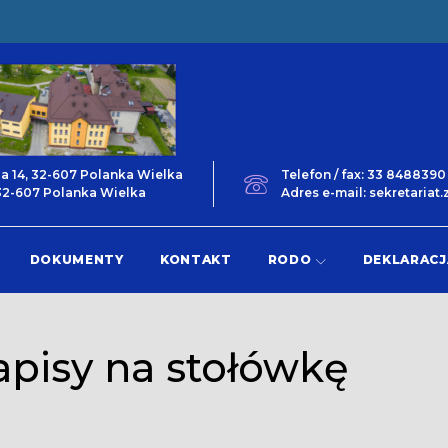
ga 14, 32-607 Polanka Wielka
Telefon / fax: 33 848839
 32-607 Polanka Wielka
Adres e-mail: sekretaria
DOKUMENTY
KONTAKT
RODO
DEKLARACJ
pisy na stołówkę