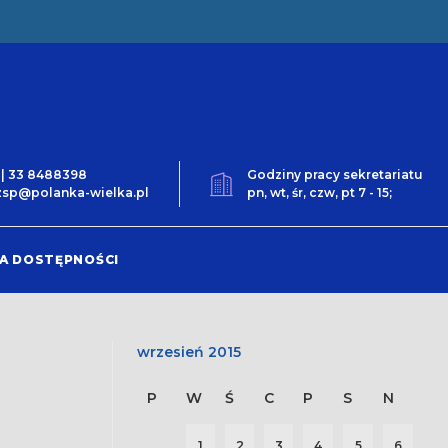
0 | 33 8488398
Godziny pracy sekretariatu
t.zsp@polanka-wielka.pl
pn, wt, śr, czw, pt 7 - 15;
A DOSTĘPNOŚCI
wrzesień 2015
P
W
Ś
C
P
S
N
1
2
3
4
5
6