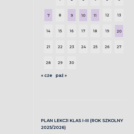
8
12
13
7
9
10
11
14
15
16
17
18
19
20
21
22
23
24
25
26
27
28
29
30
« cze
paź »
PLAN LEKCJI KLAS I-III (ROK SZKOLNY
2025/2026)