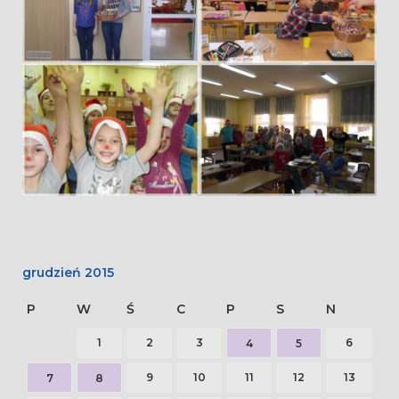
grudzień 2015
P
W
Ś
C
P
S
N
1
2
3
6
4
5
9
10
11
12
13
7
8