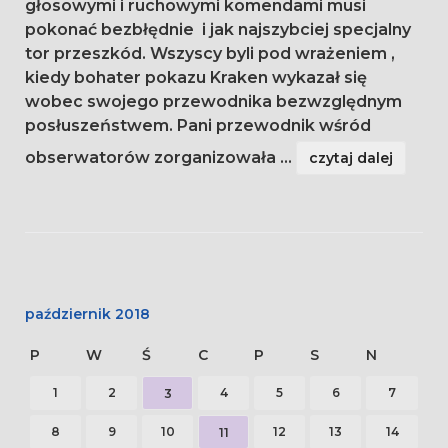
głosowymi i ruchowymi komendami musi
pokonać bezbłędnie i jak najszybciej specjalny
tor przeszkód. Wszyscy byli pod wrażeniem ,
kiedy bohater pokazu Kraken wykazał się
wobec swojego przewodnika bezwzględnym
posłuszeństwem. Pani przewodnik wśród
obserwatorów zorganizowała
...
czytaj dalej
październik 2018
P
W
Ś
C
P
S
N
1
2
4
5
6
7
3
8
9
10
12
13
14
11