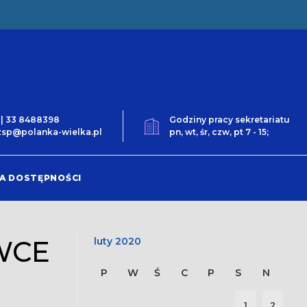
0 | 33 8488398
Godziny pracy sekretariatu
t.zsp@polanka-wielka.pl
pn, wt, śr, czw, pt 7 - 15;
A DOSTĘPNOŚCI
WCE
luty 2020
P
W
Ś
C
P
S
N
1
2