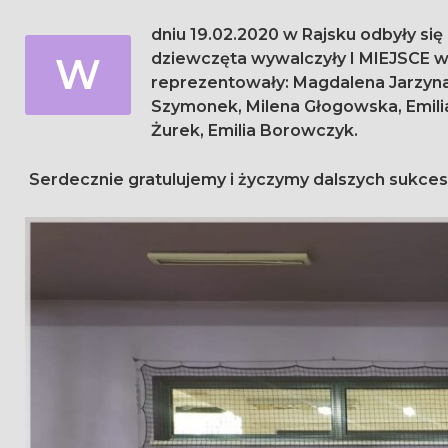
dniu 19.02.2020 w Rajsku odbyły si
W
dziewczęta wywalczyły I MIEJSCE w powiecie, awansując na zawody rejonowe. Szkołę
reprezentowały: Magdalena Jarzyna,
Szymonek, Milena Głogowska, Emilia
Żurek, Emilia Borowczyk.
Serdecznie gratulujemy i życzymy dalszych sukce