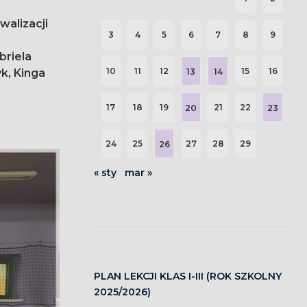
walizacji
3
4
5
6
7
8
9
briela
10
11
12
15
16
k, Kinga
13
14
17
18
19
21
22
20
23
24
25
27
28
29
26
« sty
mar »
PLAN LEKCJI KLAS I-III (ROK SZKOLNY
2025/2026)