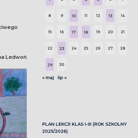
8
9
11
12
14
10
13
ściwego
15
16
19
20
21
17
18
22
24
25
26
27
28
23
na Ledwoń
30
29
« maj
lip »
PLAN LEKCJI KLAS I-III (ROK SZKOLNY
2025/2026)