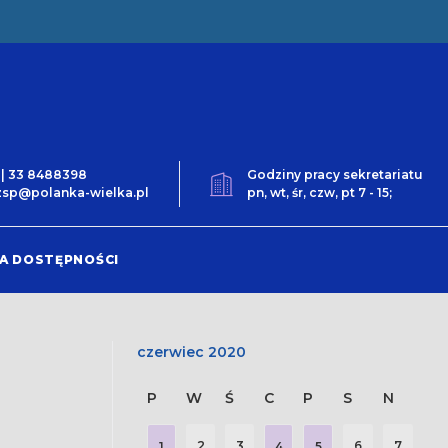
0 | 33 8488398
Godziny pracy sekretariatu
t.zsp@polanka-wielka.pl
pn, wt, śr, czw, pt 7 - 15;
A DOSTĘPNOŚCI
czerwiec 2020
P
W
Ś
C
P
S
N
2
3
6
7
1
4
5