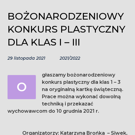
BOŻONARODZENIOWY
KONKURS PLASTYCZNY
DLA KLAS I – III
29 listopada 2021
2021/2022
głaszamy bożonarodzeniowy
O
konkurs plastyczny dla klas 1 – 3
na oryginalną kartkę świąteczną.
Prace można wykonać dowolną
techniką i przekazać
wychowawcom do 10 grudnia 2021 r.
Organizatorzy: Katarzyna Brońka – Siwek,