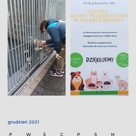
grudzień 2021
P
W
Ś
C
P
S
N