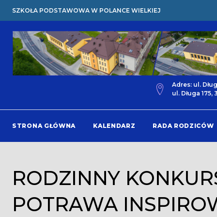
Skip
SZKOŁA PODSTAWOWA W POLANCE WIELKIEJ
to
content
Adres: ul. Dłu
ul. Długa 175,
STRONA GŁÓWNA
KALENDARZ
RADA RODZICÓW
RODZINNY KONKUR
POTRAWA INSPIRO