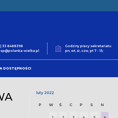
0 | 33 8488398
Godziny pracy sekretariatu
t.zsp@polanka-wielka.pl
pn, wt, śr, czw, pt 7 - 15;
A DOSTĘPNOŚCI
WA
luty 2022
P
W
Ś
C
P
S
N
1
2
3
4
5
6