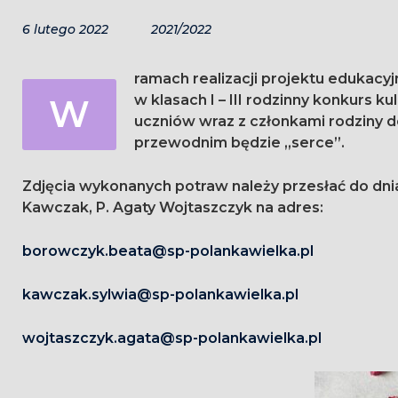
6 lutego 2022
2021/2022
ramach realizacji projektu edukacy
W
w klasach I – III rodzinny konkurs kulinarny „Zdrowa potrawa inspirowana sercem”. Zachęcamy
uczniów wraz z członkami rodziny 
przewodnim będzie „serce”.
Zdjęcia wykonanych potraw należy przesłać do dnia 
Kawczak, P. Agaty Wojtaszczyk na adres:
borowczyk.beata@sp-polankawielka.pl
kawczak.sylwia@sp-polankawielka.pl
wojtaszczyk.agata@sp-polankawielka.pl