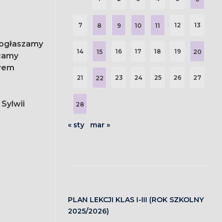
7
12
13
8
9
10
11
” ogłaszamy
14
16
17
18
19
15
20
ywem
21
23
24
25
26
27
22
Sylwii
28
« sty
mar »
PLAN LEKCJI KLAS I-III (ROK SZKOLNY
2025/2026)