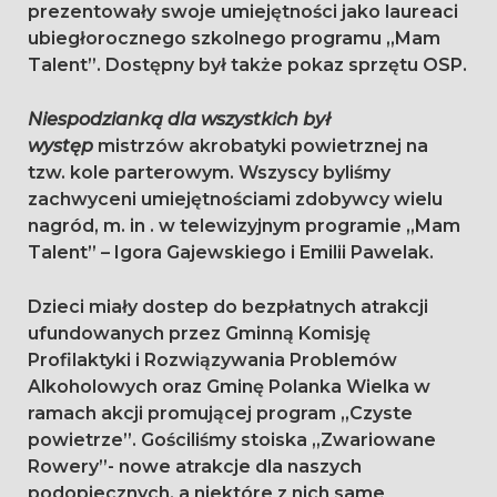
prezentowały swoje umiejętności jako laureaci
ubiegłorocznego szkolnego programu „Mam
Talent”. Dostępny był także pokaz sprzętu OSP.
Niespodzianką dla wszystkich był
występ
mistrzów akrobatyki powietrznej na
tzw. kole parterowym. Wszyscy byliśmy
zachwyceni umiejętnościami zdobywcy wielu
nagród, m. in . w telewizyjnym programie „Mam
Talent” – Igora Gajewskiego i Emilii Pawelak.
Dzieci miały dostep do bezpłatnych atrakcji
ufundowanych przez Gminną Komisję
Profilaktyki i Rozwiązywania Problemów
Alkoholowych oraz Gminę Polanka Wielka w
ramach akcji promującej program „Czyste
powietrze”. Gościliśmy stoiska „Zwariowane
Rowery”- nowe atrakcje dla naszych
podopiecznych, a niektóre z nich same