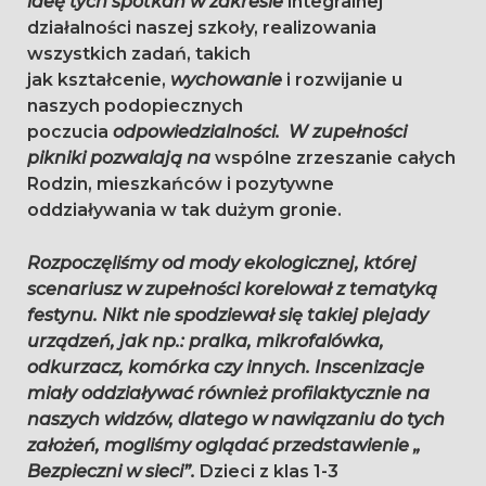
ideę tych spotkań w zakresie
integralnej
działalności naszej szkoły, realizowania
wszystkich zadań, takich
jak kształcenie,
wychowanie
i rozwijanie u
naszych podopiecznych
poczucia
odpowiedzialności. W zupełności
pikniki pozwalają na
wspólne zrzeszanie całych
Rodzin, mieszkańców i pozytywne
oddziaływania w tak dużym gronie.
Rozpoczęliśmy od mody ekologicznej, której
scenariusz w zupełności korelował z tematyką
festynu. Nikt nie spodziewał się takiej plejady
urządzeń, jak np.: pralka, mikrofalówka,
odkurzacz, komórka czy innych. Inscenizacje
miały oddziaływać również profilaktycznie na
naszych widzów, dlatego w nawiązaniu do tych
założeń, mogliśmy oglądać przedstawienie „
Bezpieczni w sieci”.
Dzieci z klas 1-3