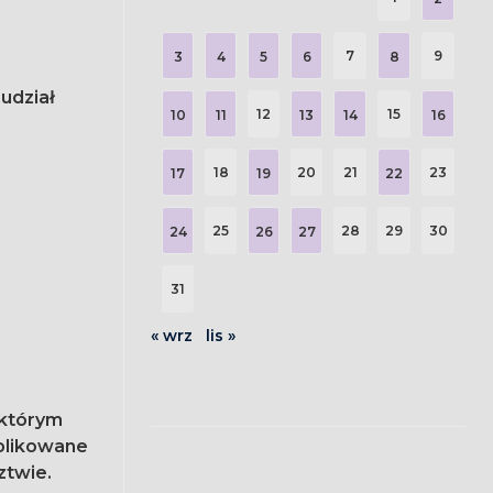
7
9
3
4
5
6
8
 udział
12
15
10
11
13
14
16
18
20
21
23
17
19
22
25
28
29
30
24
26
27
31
« wrz
lis »
ektórym
ublikowane
ztwie.