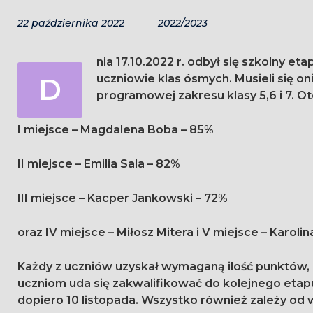
22 października 2022
2022/2023
nia 17.10.2022 r. odbył się szkolny e
D
uczniowie klas ósmych. Musieli się oni zmierzyć z testem zawierającym treści z podstawy
programowej zakresu klasy 5,6 i 7. O
I miejsce – Magdalena Boba – 85%
II miejsce – Emilia Sala – 82%
III miejsce – Kacper Jankowski – 72%
oraz IV miejsce – Miłosz Mitera i V miejsce – Karoli
Każdy z uczniów uzyskał wymaganą ilość punktów, 
uczniom uda się zakwalifikować do kolejnego etap
dopiero 10 listopada. Wszystko również zależy o