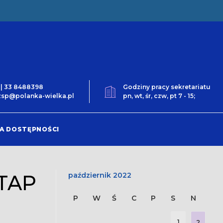
0 | 33 8488398
Godziny pracy sekretariatu
t.zsp@polanka-wielka.pl
pn, wt, śr, czw, pt 7 - 15;
A DOSTĘPNOŚCI
TAP
październik 2022
P
W
Ś
C
P
S
N
1
2