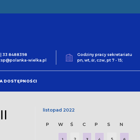
0 | 33 8488398
Godziny pracy sekretariatu
t.zsp@polanka-wielka.pl
pn, wt, śr, czw, pt 7 - 15;
A DOSTĘPNOŚCI
I
listopad 2022
P
W
Ś
C
P
S
N
2
5
1
3
4
6