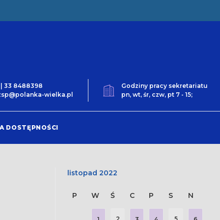
0 | 33 8488398
Godziny pracy sekretariatu
t.zsp@polanka-wielka.pl
pn, wt, śr, czw, pt 7 - 15;
A DOSTĘPNOŚCI
listopad 2022
P
W
Ś
C
P
S
N
2
5
1
3
4
6