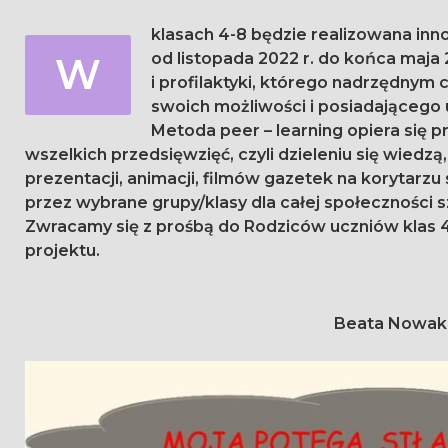
klasach 4-8 będzie realizowana in
W
od listopada 2022 r. do końca maja 2023r. Jest to projekt z zakresu edukacji prozdrowotnej
i profilaktyki, którego nadrzędny
swoich możliwości i posiadającego 
Metoda peer – learning opiera się p
wszelkich przedsięwzięć, czyli dzieleniu się wied
prezentacji, animacji, filmów gazetek na korytarzu
przez wybrane grupy/klasy dla całej społeczności s
Zwracamy się z prośbą do Rodziców uczniów klas 4
projektu.
Beata Nowak, 