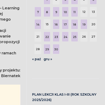
– Learning
12
13
7
8
9
10
11
domego
15
20
14
16
17
18
19
acji
ywanie
21
26
27
22
23
24
25
propozycji
28
29
30
w ramach
« paź
gru »
 projektu:
n Biernatek
PLAN LEKCJI KLAS I-III (ROK SZKOLNY
2025/2026)