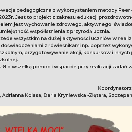
nowacja pedagogiczna z wykorzystaniem metody Peer 
m celem jest wychowanie zdrowego, aktywnego, świa
umiejętność współistnienia z przyrodą ucznia.
rzede wszystkim na dużej aktywności uczniów w realiz
zą, doświadczeniami z rówieśnikami np. poprzez wykon
 szkolnym, przygotowywanie akcji, konkursów i innych 
zkolnej.
-8 o wszelką pomoc i wsparcie przy realizacji zadań 
Koordynatorzy
Adrianna Kolasa, Daria Kryniewska -Ziętara, Szczepa