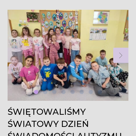
Dzień:
2026-
04-
09
ŚWIĘTOWALIŚMY
ŚWIATOWY DZIEŃ