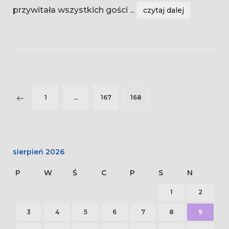
przywitała wszystkich gości
...
czytaj dalej
Nawigacja
1
…
167
168
po
wpisach
sierpień 2026
P
W
Ś
C
P
S
N
1
2
3
4
5
6
7
8
9