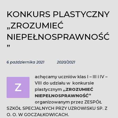
KONKURS PLASTYCZNY
„ZROZUMIEĆ
NIEPEŁNOSPRAWNOŚĆ
”
6 października 2021
2020/2021
achęcamy uczniów klas I – III i IV –
Z
VIII do udziału w konkursie
plastycznym
„ZROZUMIEĆ
NIEPEŁNOSPRAWNOŚĆ”
organizowanym przez ZESPÓŁ
SZKÓŁ SPECJALNYCH PRZY UZROWISKU SP. Z
O. O. W GOCZAŁKOWICACH.